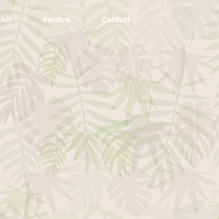
kel
Voeders
Contact