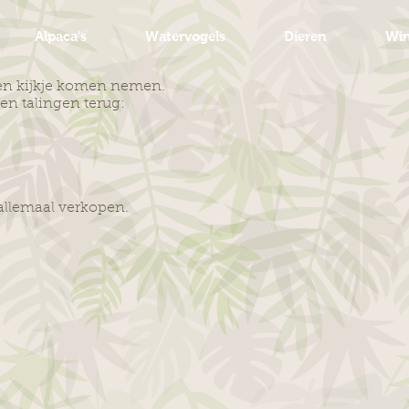
Alpaca's
Watervogels
Dieren
Win
een kijkje komen nemen.
ten talingen terug:
allemaal verkopen.