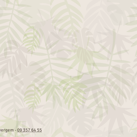
Evergem -
09 357 64 55