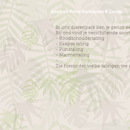
Geert en Petra Verhoeven & Zonen
In ons dierenpark kan je gerust 
Bij ons vind je verschillende soor
- Roodschoudertaling
- Kaapse taling
- Punataling
- Marmertaling
- ...
Zie hieronder welke talingen we 