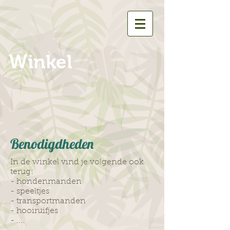
Winkel
Benodigdheden
In de winkel vind je volgende ook
terug:
- hondenmanden
- speeltjes
- transportmanden
- hooiruifjes
- ....